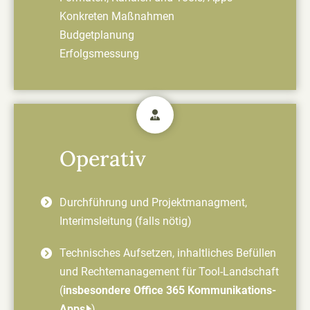
Konkreten Maßnahmen
Budgetplanung
Erfolgsmessung
Operativ
Durchführung und Projektmanagment,
Interimsleitung (falls nötig)
Technisches Aufsetzen, inhaltliches Befüllen
und Rechtemanagement für Tool-Landschaft
Die Seite arbeitet mit
Shariff
. Lesen Sie dazu auch die
Datenschutz­
(
insbesondere Office 365 Kommunikations-
bestimmungen
Apps
)